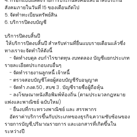
4. กรอกแบบแสดงรายการประกันสังคมและนำส่งประกัน
สังคมภายในวันที่ 15 ของเดือนถัดไป
5. จัดทำทะเบียนทรัพย์สิน
6. บริการปิดงบบัญชี
บริการปิดงบสิ้นปี
ให้บริการปิดงบสิ้นปี สำหรับท่านที่ยื่นแบบรายเดือนแล้วซึ่ง
ทางเราจะจัดทำให้ดังนี้
- จัดทำงบดุล งบกำไรขาดทุน งบทดลอง บัญชีแยกประเภท
รายละเอียดประกอบงบอื่นๆ
- จัดทำรายงานลูกหนี้ เจ้าหนี้
- ตรวจสอบบัญชีโดยผู้สอบบัญชีรับอนุญาต
- จัดทำ ภงด.50 , สบช 3 . บัญชีรายชื่อผู้ถือหุ้น
- ลงโฆษณาหนังสือพิมพ์ท้องถิ่น (ตามประมวลกฎหมาย
แพ่งและพาณิชย์ ฉบับใหม่)
- ยื่นงบที่กระทรวงพาณิชย์ และ สรรพากร
อัตราค่าบริการขึ้นกับประเภทของธุรกิจ,ความซับซ้อนของ
รายการบัญชี,ปริมาณรายการ และเอกสารที่เกิดขึ้นใน
ระหว่างปี