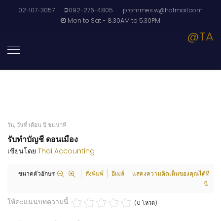
02-107-3057
092-276-4805
prommes.w@hotmail.com
Mon to Sat - 8.30AM to 5.30PM
@TA
วัน, วันที่ เดือน ปี ชม:นาที
รับทำบัญชี ดอนเมือง
เขียนโดย
Thai Accounting
ขนาดตัวอักษร
สั่งพิมพ์
อีเมล์
แสดงความคิดเห็นของคุณได้ที่
นี่
ให้คะแนนบทความนี้
(0 โหวต)