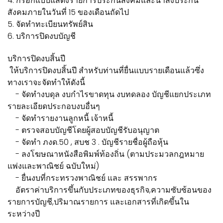
4. กรอกแบบแสดงรายการประกันสังคมและนำส่งประกัน
สังคมภายในวันที่ 15 ของเดือนถัดไป
5. จัดทำทะเบียนทรัพย์สิน
6. บริการปิดงบบัญชี
บริการปิดงบสิ้นปี
ให้บริการปิดงบสิ้นปี สำหรับท่านที่ยื่นแบบรายเดือนแล้วซึ่ง
ทางเราจะจัดทำให้ดังนี้
- จัดทำงบดุล งบกำไรขาดทุน งบทดลอง บัญชีแยกประเภท
รายละเอียดประกอบงบอื่นๆ
- จัดทำรายงานลูกหนี้ เจ้าหนี้
- ตรวจสอบบัญชีโดยผู้สอบบัญชีรับอนุญาต
- จัดทำ ภงด.50 , สบช 3 . บัญชีรายชื่อผู้ถือหุ้น
- ลงโฆษณาหนังสือพิมพ์ท้องถิ่น (ตามประมวลกฎหมาย
แพ่งและพาณิชย์ ฉบับใหม่)
- ยื่นงบที่กระทรวงพาณิชย์ และ สรรพากร
อัตราค่าบริการขึ้นกับประเภทของธุรกิจ,ความซับซ้อนของ
รายการบัญชี,ปริมาณรายการ และเอกสารที่เกิดขึ้นใน
ระหว่างปี