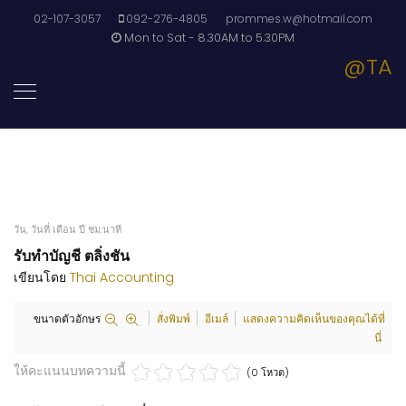
02-107-3057
092-276-4805
prommes.w@hotmail.com
Mon to Sat - 8.30AM to 5.30PM
@TA
วัน, วันที่ เดือน ปี ชม:นาที
รับทำบัญชี ตลิ่งชัน
เขียนโดย
Thai Accounting
ขนาดตัวอักษร
สั่งพิมพ์
อีเมล์
แสดงความคิดเห็นของคุณได้ที่
นี่
ให้คะแนนบทความนี้
(0 โหวต)