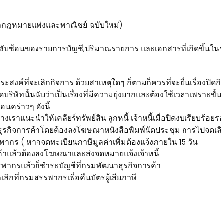
กฎหมายแพ่งและพาณิชย์ ฉบับใหม่)
ับซ้อนของรายการบัญชี,ปริมาณรายการ และเอกสารที่เกิดขึ้นในร
สงค์ที่จะเลิกกิจการ ด้วยสาเหตุใดๆ ก็ตามก็ควรที่จะยื่นเรื่องปิดกิจก
ัทนั้นนับว่าเป็นเรื่องที่มีความยุ่งยากและต้องใช้เวลาเพราะขั้น
อนคร่าวๆ ดังนี้
เราแนะนำให้เคลียร์ทรัพย์สิน ลูกหนี้ เจ้าหนี้เมื่อปิดงบเรียบร้อย
นาธุรกิจการค้าโดยต้องลงโฆษณาหนังสือพิมพ์นัดประชุม การไปจดเล
สรรพากร ( หากจดทะเบียนภาษีมูลค่าเพิ่มต้องแจ้งภายใน 15 วัน
ค้าแล้วต้องลงโฆษณาและส่งจดหมายแจ้งเจ้าหนี้
รรพากรแล้วก็ชำระบัญชีที่กรมพัฒนาธุรกิจการค้า
ลิกที่กรมสรรพากรเพื่อคืนบัตรผู้เสียภาษี