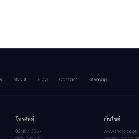
e
About
Blog
Contact
Sitemap
โทรศัพท์
เว็บไซต์
02-107-3057
www.thaiaccoun
www.ta-accoun
092-276-4805