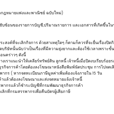
กฎหมายแพ่งและพาณิชย์ ฉบับใหม่)
ับซ้อนของรายการบัญชี,ปริมาณรายการ และเอกสารที่เกิดขึ้นในร
สงค์ที่จะเลิกกิจการ ด้วยสาเหตุใดๆ ก็ตามก็ควรที่จะยื่นเรื่องปิดกิจก
ัทนั้นนับว่าเป็นเรื่องที่มีความยุ่งยากและต้องใช้เวลาเพราะขั้น
อนคร่าวๆ ดังนี้
เราแนะนำให้เคลียร์ทรัพย์สิน ลูกหนี้ เจ้าหนี้เมื่อปิดงบเรียบร้อย
นาธุรกิจการค้าโดยต้องลงโฆษณาหนังสือพิมพ์นัดประชุม การไปจดเล
สรรพากร ( หากจดทะเบียนภาษีมูลค่าเพิ่มต้องแจ้งภายใน 15 วัน
ค้าแล้วต้องลงโฆษณาและส่งจดหมายแจ้งเจ้าหนี้
รรพากรแล้วก็ชำระบัญชีที่กรมพัฒนาธุรกิจการค้า
ลิกที่กรมสรรพากรเพื่อคืนบัตรผู้เสียภาษี