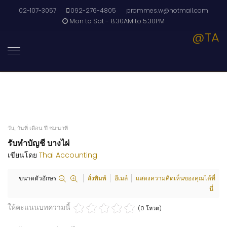
02-107-3057
092-276-4805
prommes.w@hotmail.com
Mon to Sat - 8.30AM to 5.30PM
@TA
วัน, วันที่ เดือน ปี ชม:นาที
รับทำบัญชี บางไผ่
เขียนโดย
Thai Accounting
ขนาดตัวอักษร
สั่งพิมพ์
อีเมล์
แสดงความคิดเห็นของคุณได้ที่
นี่
ให้คะแนนบทความนี้
(0 โหวต)