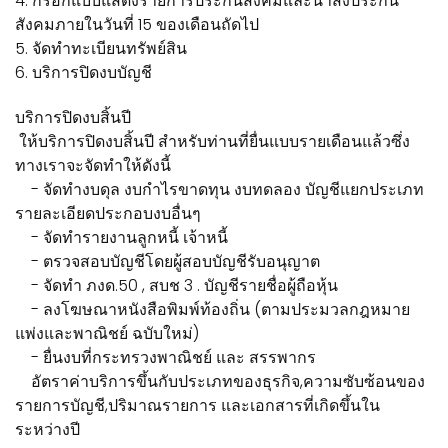
4. กรอกแบบแสดงรายการประกันสังคมและนำส่งประกัน
สังคมภายในวันที่ 15 ของเดือนถัดไป
5. จัดทำทะเบียนทรัพย์สิน
6. บริการปิดงบบัญชี
บริการปิดงบสิ้นปี
ให้บริการปิดงบสิ้นปี สำหรับท่านที่ยื่นแบบรายเดือนแล้วซึ่ง
ทางเราจะจัดทำให้ดังนี้
- จัดทำงบดุล งบกำไรขาดทุน งบทดลอง บัญชีแยกประเภท
รายละเอียดประกอบงบอื่นๆ
- จัดทำรายงานลูกหนี้ เจ้าหนี้
- ตรวจสอบบัญชีโดยผู้สอบบัญชีรับอนุญาต
- จัดทำ ภงด.50 , สบช 3 . บัญชีรายชื่อผู้ถือหุ้น
- ลงโฆษณาหนังสือพิมพ์ท้องถิ่น (ตามประมวลกฎหมาย
แพ่งและพาณิชย์ ฉบับใหม่)
- ยื่นงบที่กระทรวงพาณิชย์ และ สรรพากร
อัตราค่าบริการขึ้นกับประเภทของธุรกิจ,ความซับซ้อนของ
รายการบัญชี,ปริมาณรายการ และเอกสารที่เกิดขึ้นใน
ระหว่างปี