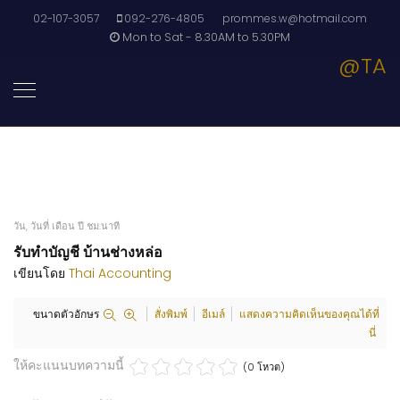
02-107-3057
092-276-4805
prommes.w@hotmail.com
Mon to Sat - 8.30AM to 5.30PM
@TA
วัน, วันที่ เดือน ปี ชม:นาที
รับทำบัญชี บ้านช่างหล่อ
เขียนโดย
Thai Accounting
ขนาดตัวอักษร
สั่งพิมพ์
อีเมล์
แสดงความคิดเห็นของคุณได้ที่
นี่
ให้คะแนนบทความนี้
(0 โหวต)