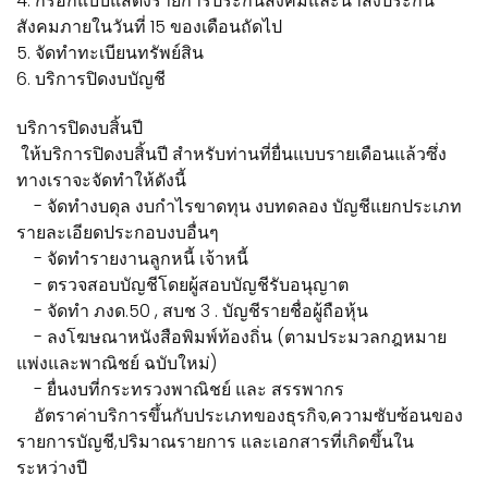
4. กรอกแบบแสดงรายการประกันสังคมและนำส่งประกัน
สังคมภายในวันที่ 15 ของเดือนถัดไป
5. จัดทำทะเบียนทรัพย์สิน
6. บริการปิดงบบัญชี
บริการปิดงบสิ้นปี
ให้บริการปิดงบสิ้นปี สำหรับท่านที่ยื่นแบบรายเดือนแล้วซึ่ง
ทางเราจะจัดทำให้ดังนี้
- จัดทำงบดุล งบกำไรขาดทุน งบทดลอง บัญชีแยกประเภท
รายละเอียดประกอบงบอื่นๆ
- จัดทำรายงานลูกหนี้ เจ้าหนี้
- ตรวจสอบบัญชีโดยผู้สอบบัญชีรับอนุญาต
- จัดทำ ภงด.50 , สบช 3 . บัญชีรายชื่อผู้ถือหุ้น
- ลงโฆษณาหนังสือพิมพ์ท้องถิ่น (ตามประมวลกฎหมาย
แพ่งและพาณิชย์ ฉบับใหม่)
- ยื่นงบที่กระทรวงพาณิชย์ และ สรรพากร
อัตราค่าบริการขึ้นกับประเภทของธุรกิจ,ความซับซ้อนของ
รายการบัญชี,ปริมาณรายการ และเอกสารที่เกิดขึ้นใน
ระหว่างปี