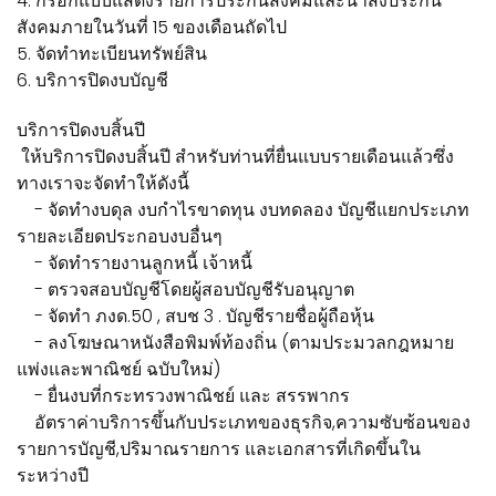
4. กรอกแบบแสดงรายการประกันสังคมและนำส่งประกัน
สังคมภายในวันที่ 15 ของเดือนถัดไป
5. จัดทำทะเบียนทรัพย์สิน
6. บริการปิดงบบัญชี
บริการปิดงบสิ้นปี
ให้บริการปิดงบสิ้นปี สำหรับท่านที่ยื่นแบบรายเดือนแล้วซึ่ง
ทางเราจะจัดทำให้ดังนี้
- จัดทำงบดุล งบกำไรขาดทุน งบทดลอง บัญชีแยกประเภท
รายละเอียดประกอบงบอื่นๆ
- จัดทำรายงานลูกหนี้ เจ้าหนี้
- ตรวจสอบบัญชีโดยผู้สอบบัญชีรับอนุญาต
- จัดทำ ภงด.50 , สบช 3 . บัญชีรายชื่อผู้ถือหุ้น
- ลงโฆษณาหนังสือพิมพ์ท้องถิ่น (ตามประมวลกฎหมาย
แพ่งและพาณิชย์ ฉบับใหม่)
- ยื่นงบที่กระทรวงพาณิชย์ และ สรรพากร
อัตราค่าบริการขึ้นกับประเภทของธุรกิจ,ความซับซ้อนของ
รายการบัญชี,ปริมาณรายการ และเอกสารที่เกิดขึ้นใน
ระหว่างปี