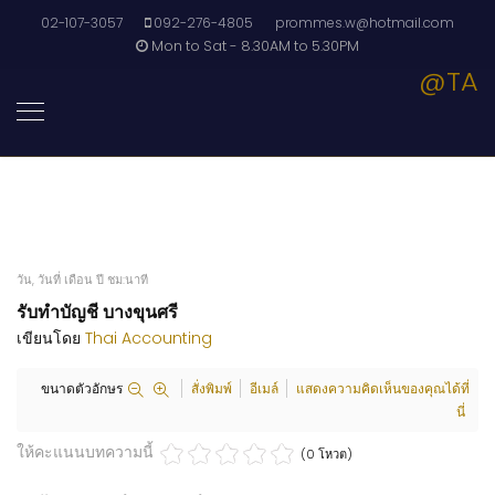
02-107-3057
092-276-4805
prommes.w@hotmail.com
Mon to Sat - 8.30AM to 5.30PM
@TA
วัน, วันที่ เดือน ปี ชม:นาที
รับทำบัญชี บางขุนศรี
เขียนโดย
Thai Accounting
ขนาดตัวอักษร
สั่งพิมพ์
อีเมล์
แสดงความคิดเห็นของคุณได้ที่
นี่
ให้คะแนนบทความนี้
(0 โหวต)