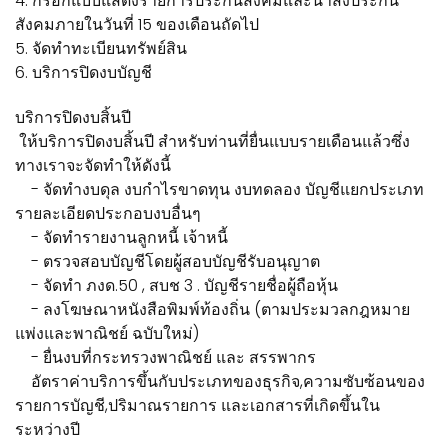
4. กรอกแบบแสดงรายการประกันสังคมและนำส่งประกัน
สังคมภายในวันที่ 15 ของเดือนถัดไป
5. จัดทำทะเบียนทรัพย์สิน
6. บริการปิดงบบัญชี
บริการปิดงบสิ้นปี
ให้บริการปิดงบสิ้นปี สำหรับท่านที่ยื่นแบบรายเดือนแล้วซึ่ง
ทางเราจะจัดทำให้ดังนี้
- จัดทำงบดุล งบกำไรขาดทุน งบทดลอง บัญชีแยกประเภท
รายละเอียดประกอบงบอื่นๆ
- จัดทำรายงานลูกหนี้ เจ้าหนี้
- ตรวจสอบบัญชีโดยผู้สอบบัญชีรับอนุญาต
- จัดทำ ภงด.50 , สบช 3 . บัญชีรายชื่อผู้ถือหุ้น
- ลงโฆษณาหนังสือพิมพ์ท้องถิ่น (ตามประมวลกฎหมาย
แพ่งและพาณิชย์ ฉบับใหม่)
- ยื่นงบที่กระทรวงพาณิชย์ และ สรรพากร
อัตราค่าบริการขึ้นกับประเภทของธุรกิจ,ความซับซ้อนของ
รายการบัญชี,ปริมาณรายการ และเอกสารที่เกิดขึ้นใน
ระหว่างปี