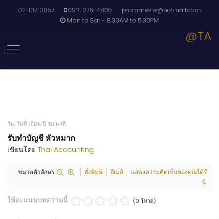
02-107-3057
092-276-4805
prommes.w@hotmail.com
Mon to Sat - 8.30AM to 5.30PM
@TA
วัน, วันที่ เดือน ปี ชม:นาที
รับทำบัญชี หัวหมาก
เขียนโดย
Thai Accounting
ขนาดตัวอักษร
สั่งพิมพ์
อีเมล์
แสดงความคิดเห็นของคุณได้ที่
นี่
ให้คะแนนบทความนี้
(0 โหวต)