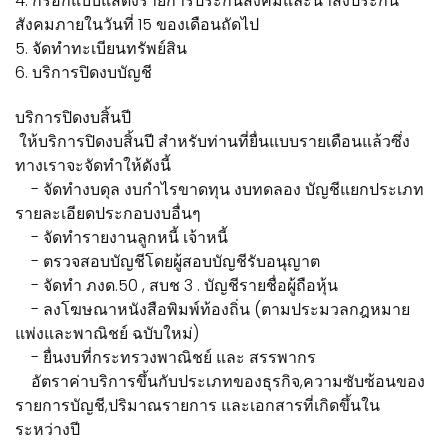
4. กรอกแบบแสดงรายการประกันสังคมและนำส่งประกัน
สังคมภายในวันที่ 15 ของเดือนถัดไป
5. จัดทำทะเบียนทรัพย์สิน
6. บริการปิดงบบัญชี
บริการปิดงบสิ้นปี
ให้บริการปิดงบสิ้นปี สำหรับท่านที่ยื่นแบบรายเดือนแล้วซึ่ง
ทางเราจะจัดทำให้ดังนี้
- จัดทำงบดุล งบกำไรขาดทุน งบทดลอง บัญชีแยกประเภท
รายละเอียดประกอบงบอื่นๆ
- จัดทำรายงานลูกหนี้ เจ้าหนี้
- ตรวจสอบบัญชีโดยผู้สอบบัญชีรับอนุญาต
- จัดทำ ภงด.50 , สบช 3 . บัญชีรายชื่อผู้ถือหุ้น
- ลงโฆษณาหนังสือพิมพ์ท้องถิ่น (ตามประมวลกฎหมาย
แพ่งและพาณิชย์ ฉบับใหม่)
- ยื่นงบที่กระทรวงพาณิชย์ และ สรรพากร
อัตราค่าบริการขึ้นกับประเภทของธุรกิจ,ความซับซ้อนของ
รายการบัญชี,ปริมาณรายการ และเอกสารที่เกิดขึ้นใน
ระหว่างปี