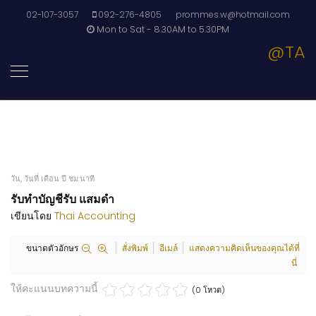
02-107-3057
092-276-4805
prommes.w@hotmail.com
Mon to Sat - 8.30AM to 5.30PM
@TA
วัน, วันที่ เดือน ปี ชม:นาที
รับทำบัญชีรับ แสมดำ
เขียนโดย
Thai Accounting
ขนาดตัวอักษร
สั่งพิมพ์
อีเมล์
แสดงความคิดเห็นของคุณได้ที่
นี่
ให้คะแนนบทความนี้
(0 โหวต)