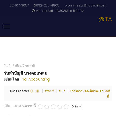
02-107-3057
092-276-4805
prommes.w@hotmail.com
Mon to Sat - 8.30AM to 5.30PM
@TA
วัน, วันที่ เดือน ปี ชม:นาที
รับทำบัญชี บางคอแหลม
เขียนโดย
Thai Accounting
ขนาดตัวอักษร
สั่งพิมพ์
อีเมล์
แสดงความคิดเห็นของคุณได้ที่
นี่
ให้คะแนนบทความนี้
(0 โหวต)