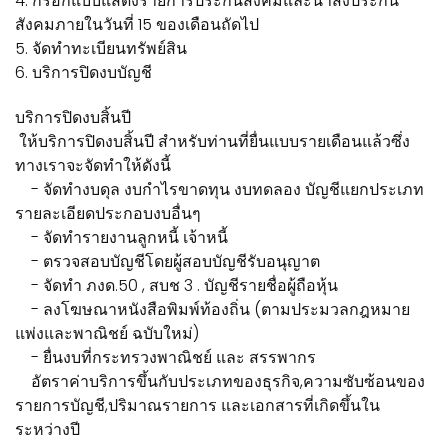
4. กรอกแบบแสดงรายการประกันสังคมและนำส่งประกัน
สังคมภายในวันที่ 15 ของเดือนถัดไป
5. จัดทำทะเบียนทรัพย์สิน
6. บริการปิดงบบัญชี
บริการปิดงบสิ้นปี
ให้บริการปิดงบสิ้นปี สำหรับท่านที่ยื่นแบบรายเดือนแล้วซึ่ง
ทางเราจะจัดทำให้ดังนี้
- จัดทำงบดุล งบกำไรขาดทุน งบทดลอง บัญชีแยกประเภท
รายละเอียดประกอบงบอื่นๆ
- จัดทำรายงานลูกหนี้ เจ้าหนี้
- ตรวจสอบบัญชีโดยผู้สอบบัญชีรับอนุญาต
- จัดทำ ภงด.50 , สบช 3 . บัญชีรายชื่อผู้ถือหุ้น
- ลงโฆษณาหนังสือพิมพ์ท้องถิ่น (ตามประมวลกฎหมาย
แพ่งและพาณิชย์ ฉบับใหม่)
- ยื่นงบที่กระทรวงพาณิชย์ และ สรรพากร
อัตราค่าบริการขึ้นกับประเภทของธุรกิจ,ความซับซ้อนของ
รายการบัญชี,ปริมาณรายการ และเอกสารที่เกิดขึ้นใน
ระหว่างปี