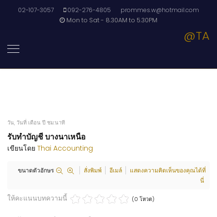
02-107-3057
092-276-4805
prommes.w@hotmail.com
Mon to Sat - 8.30AM to 5.30PM
@TA
วัน, วันที่ เดือน ปี ชม:นาที
รับทำบัญชี บางนาเหนือ
เขียนโดย
Thai Accounting
ขนาดตัวอักษร
สั่งพิมพ์
อีเมล์
แสดงความคิดเห็นของคุณได้ที่
นี่
ให้คะแนนบทความนี้
(0 โหวต)