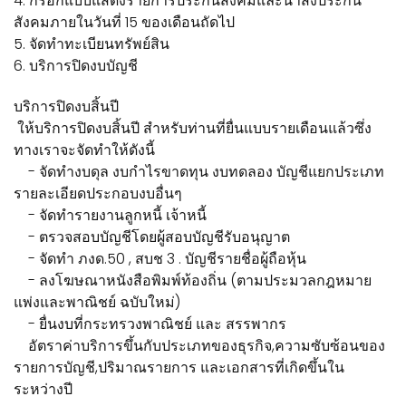
4. กรอกแบบแสดงรายการประกันสังคมและนำส่งประกัน
สังคมภายในวันที่ 15 ของเดือนถัดไป
5. จัดทำทะเบียนทรัพย์สิน
6. บริการปิดงบบัญชี
บริการปิดงบสิ้นปี
ให้บริการปิดงบสิ้นปี สำหรับท่านที่ยื่นแบบรายเดือนแล้วซึ่ง
ทางเราจะจัดทำให้ดังนี้
- จัดทำงบดุล งบกำไรขาดทุน งบทดลอง บัญชีแยกประเภท
รายละเอียดประกอบงบอื่นๆ
- จัดทำรายงานลูกหนี้ เจ้าหนี้
- ตรวจสอบบัญชีโดยผู้สอบบัญชีรับอนุญาต
- จัดทำ ภงด.50 , สบช 3 . บัญชีรายชื่อผู้ถือหุ้น
- ลงโฆษณาหนังสือพิมพ์ท้องถิ่น (ตามประมวลกฎหมาย
แพ่งและพาณิชย์ ฉบับใหม่)
- ยื่นงบที่กระทรวงพาณิชย์ และ สรรพากร
อัตราค่าบริการขึ้นกับประเภทของธุรกิจ,ความซับซ้อนของ
รายการบัญชี,ปริมาณรายการ และเอกสารที่เกิดขึ้นใน
ระหว่างปี