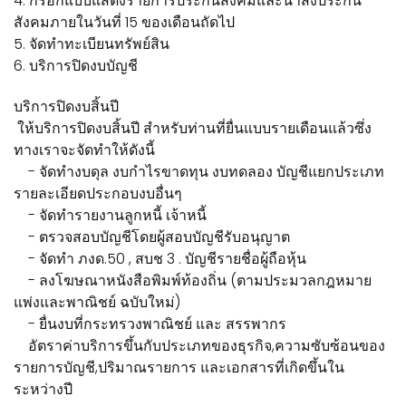
4. กรอกแบบแสดงรายการประกันสังคมและนำส่งประกัน
สังคมภายในวันที่ 15 ของเดือนถัดไป
5. จัดทำทะเบียนทรัพย์สิน
6. บริการปิดงบบัญชี
บริการปิดงบสิ้นปี
ให้บริการปิดงบสิ้นปี สำหรับท่านที่ยื่นแบบรายเดือนแล้วซึ่ง
ทางเราจะจัดทำให้ดังนี้
- จัดทำงบดุล งบกำไรขาดทุน งบทดลอง บัญชีแยกประเภท
รายละเอียดประกอบงบอื่นๆ
- จัดทำรายงานลูกหนี้ เจ้าหนี้
- ตรวจสอบบัญชีโดยผู้สอบบัญชีรับอนุญาต
- จัดทำ ภงด.50 , สบช 3 . บัญชีรายชื่อผู้ถือหุ้น
- ลงโฆษณาหนังสือพิมพ์ท้องถิ่น (ตามประมวลกฎหมาย
แพ่งและพาณิชย์ ฉบับใหม่)
- ยื่นงบที่กระทรวงพาณิชย์ และ สรรพากร
อัตราค่าบริการขึ้นกับประเภทของธุรกิจ,ความซับซ้อนของ
รายการบัญชี,ปริมาณรายการ และเอกสารที่เกิดขึ้นใน
ระหว่างปี