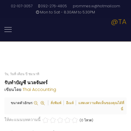
02-107-3057
092-276-4805
prommes.w@hotmail.com
Mon to Sat - 8.30AM to 5.30PM
@TA
วัน, วันที่ เดือน ปี ชม:นาที
รับทำบัญชี นวลจันทร์
เขียนโดย
Thai Accounting
ขนาดตัวอักษร
สั่งพิมพ์
อีเมล์
แสดงความคิดเห็นของคุณได้ที่
นี่
ให้คะแนนบทความนี้
(0 โหวต)