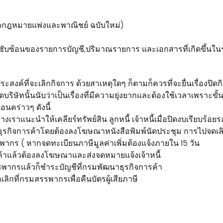
กฎหมายแพ่งและพาณิชย์ ฉบับใหม่)
ับซ้อนของรายการบัญชี,ปริมาณรายการ และเอกสารที่เกิดขึ้นในร
สงค์ที่จะเลิกกิจการ ด้วยสาเหตุใดๆ ก็ตามก็ควรที่จะยื่นเรื่องปิดกิจก
ัทนั้นนับว่าเป็นเรื่องที่มีความยุ่งยากและต้องใช้เวลาเพราะขั้น
อนคร่าวๆ ดังนี้
เราแนะนำให้เคลียร์ทรัพย์สิน ลูกหนี้ เจ้าหนี้เมื่อปิดงบเรียบร้อย
นาธุรกิจการค้าโดยต้องลงโฆษณาหนังสือพิมพ์นัดประชุม การไปจดเล
สรรพากร ( หากจดทะเบียนภาษีมูลค่าเพิ่มต้องแจ้งภายใน 15 วัน
ค้าแล้วต้องลงโฆษณาและส่งจดหมายแจ้งเจ้าหนี้
รรพากรแล้วก็ชำระบัญชีที่กรมพัฒนาธุรกิจการค้า
ลิกที่กรมสรรพากรเพื่อคืนบัตรผู้เสียภาษี