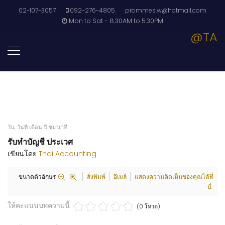
02-107-3057
092-276-4805
prommes.w@hotmail.com
Mon to Sat - 8.30AM to 5.30PM
@TA
วัน, วันที่ เดือน ปี ชม:นาที
รับทำบัญชี ประเวศ
เขียนโดย
Thai Accounting
ขนาดตัวอักษร
สั่งพิมพ์
อีเมล์
แสดงความคิดเห็นของคุณได้ที่
นี่
ให้คะแนนบทความนี้
(0 โหวต)