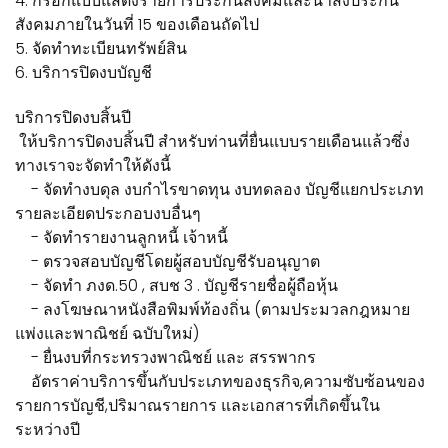
4. กรอกแบบแสดงรายการประกันสังคมและนำส่งประกัน
สังคมภายในวันที่ 15 ของเดือนถัดไป
5. จัดทำทะเบียนทรัพย์สิน
6. บริการปิดงบบัญชี
บริการปิดงบสิ้นปี
ให้บริการปิดงบสิ้นปี สำหรับท่านที่ยื่นแบบรายเดือนแล้วซึ่ง
ทางเราจะจัดทำให้ดังนี้
- จัดทำงบดุล งบกำไรขาดทุน งบทดลอง บัญชีแยกประเภท
รายละเอียดประกอบงบอื่นๆ
- จัดทำรายงานลูกหนี้ เจ้าหนี้
- ตรวจสอบบัญชีโดยผู้สอบบัญชีรับอนุญาต
- จัดทำ ภงด.50 , สบช 3 . บัญชีรายชื่อผู้ถือหุ้น
- ลงโฆษณาหนังสือพิมพ์ท้องถิ่น (ตามประมวลกฎหมาย
แพ่งและพาณิชย์ ฉบับใหม่)
- ยื่นงบที่กระทรวงพาณิชย์ และ สรรพากร
อัตราค่าบริการขึ้นกับประเภทของธุรกิจ,ความซับซ้อนของ
รายการบัญชี,ปริมาณรายการ และเอกสารที่เกิดขึ้นใน
ระหว่างปี