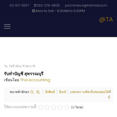
02-107-3057
092-276-4805
prommes.w@hotmail.com
Mon to Sat - 8.30AM to 5.30PM
@TA
วัน, วันที่ เดือน ปี ชม:นาที
รับทำบัญชี สุพรรณบุรี
เขียนโดย
Thai Accounting
ขนาดตัวอักษร
สั่งพิมพ์
อีเมล์
แสดงความคิดเห็นของคุณได้ที่
นี่
ให้คะแนนบทความนี้
(0 โหวต)