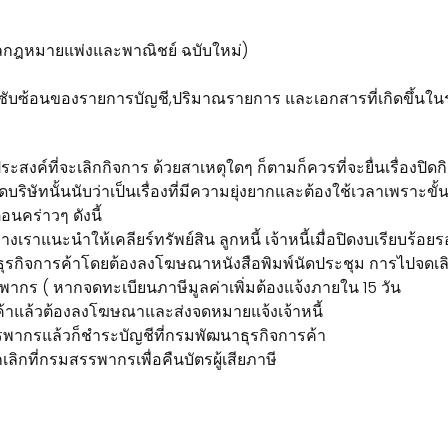
กฎหมายแพ่งและพาณิชย์ ฉบับใหม่)
ับซ้อนของรายการบัญชี,ปริมาณรายการ และเอกสารที่เกิดขึ้นในร
สงค์ที่จะเลิกกิจการ ด้วยสาเหตุใดๆ ก็ตามก็ควรที่จะยื่นเรื่องปิดกิจก
ัทนั้นนับว่าเป็นเรื่องที่มีความยุ่งยากและต้องใช้เวลาเพราะขั้น
อนคร่าวๆ ดังนี้
เราแนะนำให้เคลียร์ทรัพย์สิน ลูกหนี้ เจ้าหนี้เมื่อปิดงบเรียบร้อย
นาธุรกิจการค้าโดยต้องลงโฆษณาหนังสือพิมพ์นัดประชุม การไปจดเล
สรรพากร ( หากจดทะเบียนภาษีมูลค่าเพิ่มต้องแจ้งภายใน 15 วัน
ค้าแล้วต้องลงโฆษณาและส่งจดหมายแจ้งเจ้าหนี้
รรพากรแล้วก็ชำระบัญชีที่กรมพัฒนาธุรกิจการค้า
ลิกที่กรมสรรพากรเพื่อคืนบัตรผู้เสียภาษี