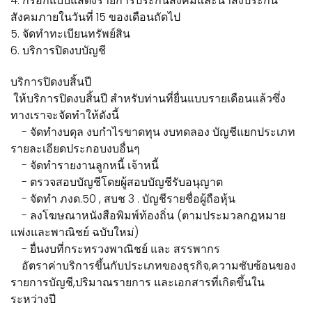
4. กรอกแบบแสดงรายการประกันสังคมและนำส่งประกัน
สังคมภายในวันที่ 15 ของเดือนถัดไป
5. จัดทำทะเบียนทรัพย์สิน
6. บริการปิดงบบัญชี
บริการปิดงบสิ้นปี
ให้บริการปิดงบสิ้นปี สำหรับท่านที่ยื่นแบบรายเดือนแล้วซึ่ง
ทางเราจะจัดทำให้ดังนี้
- จัดทำงบดุล งบกำไรขาดทุน งบทดลอง บัญชีแยกประเภท
รายละเอียดประกอบงบอื่นๆ
- จัดทำรายงานลูกหนี้ เจ้าหนี้
- ตรวจสอบบัญชีโดยผู้สอบบัญชีรับอนุญาต
- จัดทำ ภงด.50 , สบช 3 . บัญชีรายชื่อผู้ถือหุ้น
- ลงโฆษณาหนังสือพิมพ์ท้องถิ่น (ตามประมวลกฎหมาย
แพ่งและพาณิชย์ ฉบับใหม่)
- ยื่นงบที่กระทรวงพาณิชย์ และ สรรพากร
อัตราค่าบริการขึ้นกับประเภทของธุรกิจ,ความซับซ้อนของ
รายการบัญชี,ปริมาณรายการ และเอกสารที่เกิดขึ้นใน
ระหว่างปี