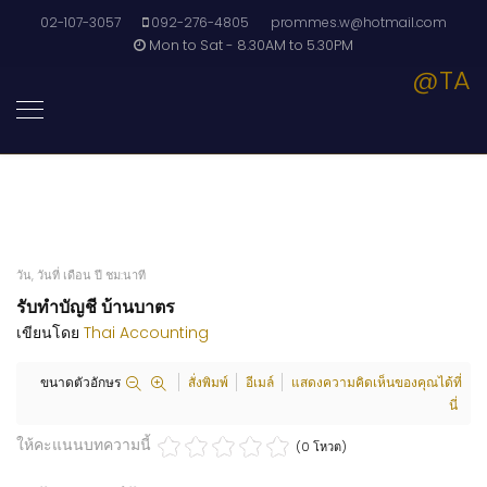
02-107-3057
092-276-4805
prommes.w@hotmail.com
Mon to Sat - 8.30AM to 5.30PM
@TA
วัน, วันที่ เดือน ปี ชม:นาที
รับทำบัญชี บ้านบาตร
เขียนโดย
Thai Accounting
ขนาดตัวอักษร
สั่งพิมพ์
อีเมล์
แสดงความคิดเห็นของคุณได้ที่
นี่
ให้คะแนนบทความนี้
(0 โหวต)