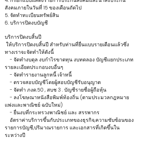
4. กรอกแบบแสดงรายการประกันสังคมและนำส่งประกัน
สังคมภายในวันที่ 15 ของเดือนถัดไป
5. จัดทำทะเบียนทรัพย์สิน
6. บริการปิดงบบัญชี
บริการปิดงบสิ้นปี
ให้บริการปิดงบสิ้นปี สำหรับท่านที่ยื่นแบบรายเดือนแล้วซึ่ง
ทางเราจะจัดทำให้ดังนี้
- จัดทำงบดุล งบกำไรขาดทุน งบทดลอง บัญชีแยกประเภท
รายละเอียดประกอบงบอื่นๆ
- จัดทำรายงานลูกหนี้ เจ้าหนี้
- ตรวจสอบบัญชีโดยผู้สอบบัญชีรับอนุญาต
- จัดทำ ภงด.50 , สบช 3 . บัญชีรายชื่อผู้ถือหุ้น
- ลงโฆษณาหนังสือพิมพ์ท้องถิ่น (ตามประมวลกฎหมาย
แพ่งและพาณิชย์ ฉบับใหม่)
- ยื่นงบที่กระทรวงพาณิชย์ และ สรรพากร
อัตราค่าบริการขึ้นกับประเภทของธุรกิจ,ความซับซ้อนของ
รายการบัญชี,ปริมาณรายการ และเอกสารที่เกิดขึ้นใน
ระหว่างปี