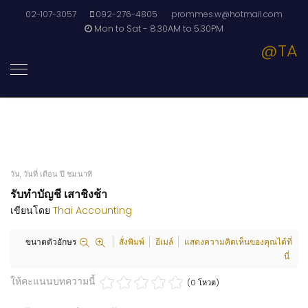
02-107-3057
092-276-4805
prommes.w@hotmail.com
Mon to Sat - 8.30AM to 5.30PM
@TA
วัน, วันที่ เดือน ปี ชม:นาที
รับทำบัญชี เสาชิงช้า
เขียนโดย
Thai Accounting
ขนาดตัวอักษร
สั่งพิมพ์
อีเมล์
แสดงความคิดเห็นของคุณได้ที่
นี่
ให้คะแนนบทความนี้
(0 โหวต)