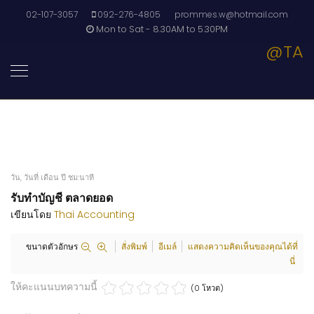
02-107-3057
092-276-4805
prommes.w@hotmail.com
Mon to Sat - 8.30AM to 5.30PM
@TA
วัน, วันที่ เดือน ปี ชม:นาที
รับทำบัญชี ตลาดยอด
เขียนโดย
Thai Accounting
ขนาดตัวอักษร
สั่งพิมพ์
อีเมล์
แสดงความคิดเห็นของคุณได้ที่
นี่
ให้คะแนนบทความนี้
(0 โหวต)