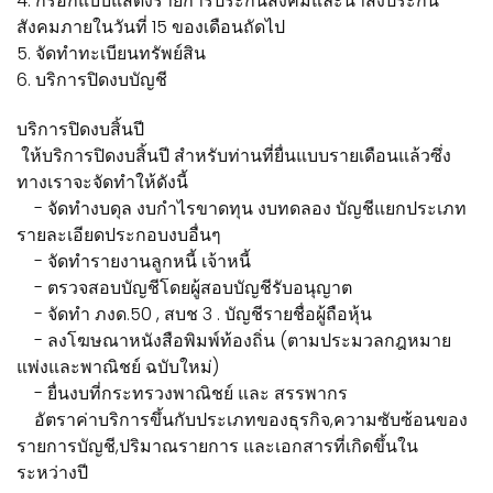
4. กรอกแบบแสดงรายการประกันสังคมและนำส่งประกัน
สังคมภายในวันที่ 15 ของเดือนถัดไป
5. จัดทำทะเบียนทรัพย์สิน
6. บริการปิดงบบัญชี
บริการปิดงบสิ้นปี
ให้บริการปิดงบสิ้นปี สำหรับท่านที่ยื่นแบบรายเดือนแล้วซึ่ง
ทางเราจะจัดทำให้ดังนี้
- จัดทำงบดุล งบกำไรขาดทุน งบทดลอง บัญชีแยกประเภท
รายละเอียดประกอบงบอื่นๆ
- จัดทำรายงานลูกหนี้ เจ้าหนี้
- ตรวจสอบบัญชีโดยผู้สอบบัญชีรับอนุญาต
- จัดทำ ภงด.50 , สบช 3 . บัญชีรายชื่อผู้ถือหุ้น
- ลงโฆษณาหนังสือพิมพ์ท้องถิ่น (ตามประมวลกฎหมาย
แพ่งและพาณิชย์ ฉบับใหม่)
- ยื่นงบที่กระทรวงพาณิชย์ และ สรรพากร
อัตราค่าบริการขึ้นกับประเภทของธุรกิจ,ความซับซ้อนของ
รายการบัญชี,ปริมาณรายการ และเอกสารที่เกิดขึ้นใน
ระหว่างปี