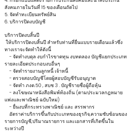
4. กรอกแบบแสดงรายการประกันสังคมและนำส่งประกัน
สังคมภายในวันที่ 15 ของเดือนถัดไป
5. จัดทำทะเบียนทรัพย์สิน
6. บริการปิดงบบัญชี
บริการปิดงบสิ้นปี
ให้บริการปิดงบสิ้นปี สำหรับท่านที่ยื่นแบบรายเดือนแล้วซึ่ง
ทางเราจะจัดทำให้ดังนี้
- จัดทำงบดุล งบกำไรขาดทุน งบทดลอง บัญชีแยกประเภท
รายละเอียดประกอบงบอื่นๆ
- จัดทำรายงานลูกหนี้ เจ้าหนี้
- ตรวจสอบบัญชีโดยผู้สอบบัญชีรับอนุญาต
- จัดทำ ภงด.50 , สบช 3 . บัญชีรายชื่อผู้ถือหุ้น
- ลงโฆษณาหนังสือพิมพ์ท้องถิ่น (ตามประมวลกฎหมาย
แพ่งและพาณิชย์ ฉบับใหม่)
- ยื่นงบที่กระทรวงพาณิชย์ และ สรรพากร
อัตราค่าบริการขึ้นกับประเภทของธุรกิจ,ความซับซ้อนของ
รายการบัญชี,ปริมาณรายการ และเอกสารที่เกิดขึ้นใน
ระหว่างปี