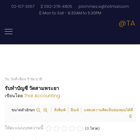
02-107-3057
092-276-4805
prommes.w@hotmail.com
Mon to Sat - 8.30AM to 5.30PM
@TA
วัน, วันที่ เดือน ปี ชม:นาที
รับทำบัญชี วัดสามพระยา
เขียนโดย
Thai Accounting
ขนาดตัวอักษร
สั่งพิมพ์
อีเมล์
แสดงความคิดเห็นของคุณได้ที่
นี่
ให้คะแนนบทความนี้
(0 โหวต)