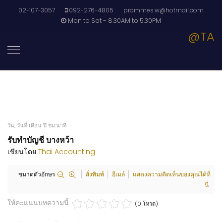
02-107-3057
092-276-4805
prommes.w@hotmail.com
Mon to Sat - 8.30AM to 5.30PM
@TA
วัน, วันที่ เดือน ปี ชม:นาที
รับทำบัญชี บางหว้า
เขียนโดย
Thai Accounting
ขนาดตัวอักษร
สั่งพิมพ์
อีเมล์
แสดงความคิดเห็นของคุณได้ที่
นี่
ให้คะแนนบทความนี้
(0 โหวต)