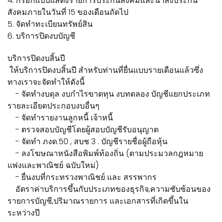
4. กรอกแบบแสดงรายการประกันสังคมและนำส่งประกัน
สังคมภายในวันที่ 15 ของเดือนถัดไป
5. จัดทำทะเบียนทรัพย์สิน
6. บริการปิดงบบัญชี
บริการปิดงบสิ้นปี
ให้บริการปิดงบสิ้นปี สำหรับท่านที่ยื่นแบบรายเดือนแล้วซึ่ง
ทางเราจะจัดทำให้ดังนี้
- จัดทำงบดุล งบกำไรขาดทุน งบทดลอง บัญชีแยกประเภท
รายละเอียดประกอบงบอื่นๆ
- จัดทำรายงานลูกหนี้ เจ้าหนี้
- ตรวจสอบบัญชีโดยผู้สอบบัญชีรับอนุญาต
- จัดทำ ภงด.50 , สบช 3 . บัญชีรายชื่อผู้ถือหุ้น
- ลงโฆษณาหนังสือพิมพ์ท้องถิ่น (ตามประมวลกฎหมาย
แพ่งและพาณิชย์ ฉบับใหม่)
- ยื่นงบที่กระทรวงพาณิชย์ และ สรรพากร
อัตราค่าบริการขึ้นกับประเภทของธุรกิจ,ความซับซ้อนของ
รายการบัญชี,ปริมาณรายการ และเอกสารที่เกิดขึ้นใน
ระหว่างปี