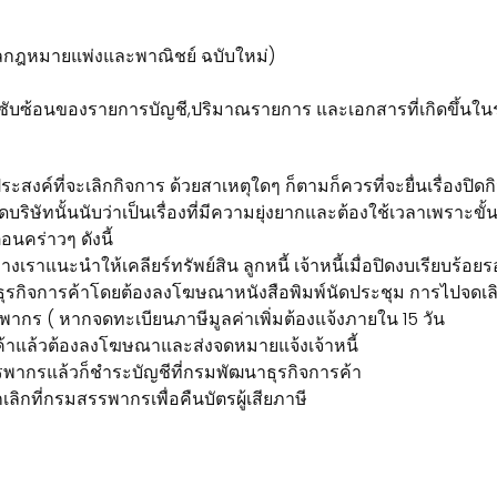
กฎหมายแพ่งและพาณิชย์ ฉบับใหม่)
ับซ้อนของรายการบัญชี,ปริมาณรายการ และเอกสารที่เกิดขึ้นในร
สงค์ที่จะเลิกกิจการ ด้วยสาเหตุใดๆ ก็ตามก็ควรที่จะยื่นเรื่องปิดกิจก
ัทนั้นนับว่าเป็นเรื่องที่มีความยุ่งยากและต้องใช้เวลาเพราะขั้น
อนคร่าวๆ ดังนี้
เราแนะนำให้เคลียร์ทรัพย์สิน ลูกหนี้ เจ้าหนี้เมื่อปิดงบเรียบร้อย
นาธุรกิจการค้าโดยต้องลงโฆษณาหนังสือพิมพ์นัดประชุม การไปจดเล
สรรพากร ( หากจดทะเบียนภาษีมูลค่าเพิ่มต้องแจ้งภายใน 15 วัน
ค้าแล้วต้องลงโฆษณาและส่งจดหมายแจ้งเจ้าหนี้
รรพากรแล้วก็ชำระบัญชีที่กรมพัฒนาธุรกิจการค้า
ลิกที่กรมสรรพากรเพื่อคืนบัตรผู้เสียภาษี