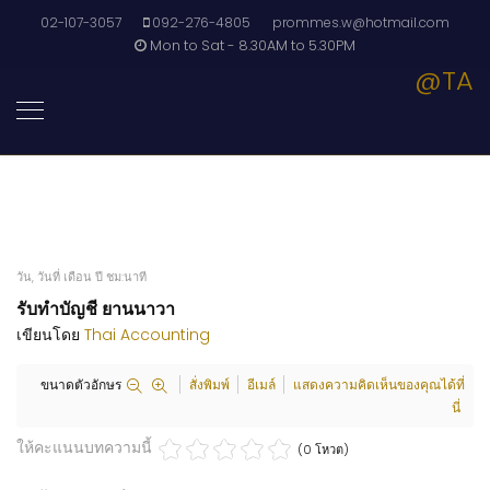
02-107-3057
092-276-4805
prommes.w@hotmail.com
Mon to Sat - 8.30AM to 5.30PM
@TA
วัน, วันที่ เดือน ปี ชม:นาที
รับทำบัญชี ยานนาวา
เขียนโดย
Thai Accounting
ขนาดตัวอักษร
สั่งพิมพ์
อีเมล์
แสดงความคิดเห็นของคุณได้ที่
นี่
ให้คะแนนบทความนี้
(0 โหวต)