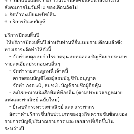
4. กรอกแบบแสดงรายการประกันสังคมและนำส่งประกัน
สังคมภายในวันที่ 15 ของเดือนถัดไป
5. จัดทำทะเบียนทรัพย์สิน
6. บริการปิดงบบัญชี
บริการปิดงบสิ้นปี
ให้บริการปิดงบสิ้นปี สำหรับท่านที่ยื่นแบบรายเดือนแล้วซึ่ง
ทางเราจะจัดทำให้ดังนี้
- จัดทำงบดุล งบกำไรขาดทุน งบทดลอง บัญชีแยกประเภท
รายละเอียดประกอบงบอื่นๆ
- จัดทำรายงานลูกหนี้ เจ้าหนี้
- ตรวจสอบบัญชีโดยผู้สอบบัญชีรับอนุญาต
- จัดทำ ภงด.50 , สบช 3 . บัญชีรายชื่อผู้ถือหุ้น
- ลงโฆษณาหนังสือพิมพ์ท้องถิ่น (ตามประมวลกฎหมาย
แพ่งและพาณิชย์ ฉบับใหม่)
- ยื่นงบที่กระทรวงพาณิชย์ และ สรรพากร
อัตราค่าบริการขึ้นกับประเภทของธุรกิจ,ความซับซ้อนของ
รายการบัญชี,ปริมาณรายการ และเอกสารที่เกิดขึ้นใน
ระหว่างปี