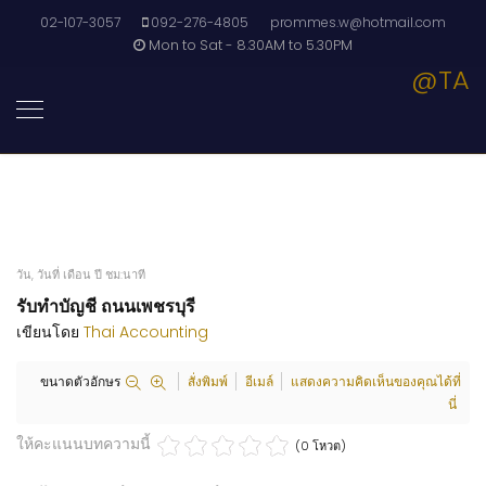
02-107-3057
092-276-4805
prommes.w@hotmail.com
Mon to Sat - 8.30AM to 5.30PM
@TA
วัน, วันที่ เดือน ปี ชม:นาที
รับทำบัญชี ถนนเพชรบุรี
เขียนโดย
Thai Accounting
ขนาดตัวอักษร
สั่งพิมพ์
อีเมล์
แสดงความคิดเห็นของคุณได้ที่
นี่
ให้คะแนนบทความนี้
(0 โหวต)