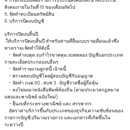
4. กรอกแบบแสดงรายการประกันสังคมและนำส่งประกัน
สังคมภายในวันที่ 15 ของเดือนถัดไป
5. จัดทำทะเบียนทรัพย์สิน
6. บริการปิดงบบัญชี
บริการปิดงบสิ้นปี
ให้บริการปิดงบสิ้นปี สำหรับท่านที่ยื่นแบบรายเดือนแล้วซึ่ง
ทางเราจะจัดทำให้ดังนี้
- จัดทำงบดุล งบกำไรขาดทุน งบทดลอง บัญชีแยกประเภท
รายละเอียดประกอบงบอื่นๆ
- จัดทำรายงานลูกหนี้ เจ้าหนี้
- ตรวจสอบบัญชีโดยผู้สอบบัญชีรับอนุญาต
- จัดทำ ภงด.50 , สบช 3 . บัญชีรายชื่อผู้ถือหุ้น
- ลงโฆษณาหนังสือพิมพ์ท้องถิ่น (ตามประมวลกฎหมาย
แพ่งและพาณิชย์ ฉบับใหม่)
- ยื่นงบที่กระทรวงพาณิชย์ และ สรรพากร
อัตราค่าบริการขึ้นกับประเภทของธุรกิจ,ความซับซ้อนของ
รายการบัญชี,ปริมาณรายการ และเอกสารที่เกิดขึ้นใน
ระหว่างปี