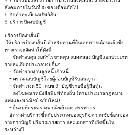
4. กรอกแบบแสดงรายการประกันสังคมและนำส่งประกัน
สังคมภายในวันที่ 15 ของเดือนถัดไป
5. จัดทำทะเบียนทรัพย์สิน
6. บริการปิดงบบัญชี
บริการปิดงบสิ้นปี
ให้บริการปิดงบสิ้นปี สำหรับท่านที่ยื่นแบบรายเดือนแล้วซึ่ง
ทางเราจะจัดทำให้ดังนี้
- จัดทำงบดุล งบกำไรขาดทุน งบทดลอง บัญชีแยกประเภท
รายละเอียดประกอบงบอื่นๆ
- จัดทำรายงานลูกหนี้ เจ้าหนี้
- ตรวจสอบบัญชีโดยผู้สอบบัญชีรับอนุญาต
- จัดทำ ภงด.50 , สบช 3 . บัญชีรายชื่อผู้ถือหุ้น
- ลงโฆษณาหนังสือพิมพ์ท้องถิ่น (ตามประมวลกฎหมาย
แพ่งและพาณิชย์ ฉบับใหม่)
- ยื่นงบที่กระทรวงพาณิชย์ และ สรรพากร
อัตราค่าบริการขึ้นกับประเภทของธุรกิจ,ความซับซ้อนของ
รายการบัญชี,ปริมาณรายการ และเอกสารที่เกิดขึ้นใน
ระหว่างปี