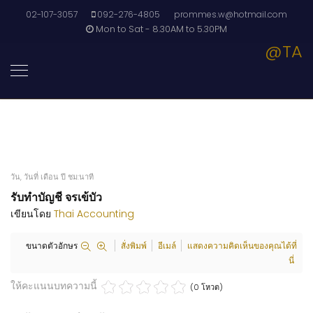
02-107-3057
092-276-4805
prommes.w@hotmail.com
Mon to Sat - 8.30AM to 5.30PM
@TA
วัน, วันที่ เดือน ปี ชม:นาที
รับทำบัญชี จรเข้บัว
เขียนโดย
Thai Accounting
ขนาดตัวอักษร
สั่งพิมพ์
อีเมล์
แสดงความคิดเห็นของคุณได้ที่
นี่
ให้คะแนนบทความนี้
(0 โหวต)