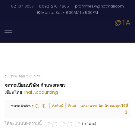
02-107-3057
092-276-4805
prommes.w@hotmail.com
Mon to Sat - 8.30AM to 5.30PM
@TA
วัน, วันที่ เดือน ปี ชม:นาที
จดทะเบียนบริษัท กำแพงเพชร
เขียนโดย
Thai Accounting
ขนาดตัวอักษร
สั่งพิมพ์
อีเมล์
แสดงความคิดเห็นของคุณได้ที่
นี่
ให้คะแนนบทความนี้
(0 โหวต)