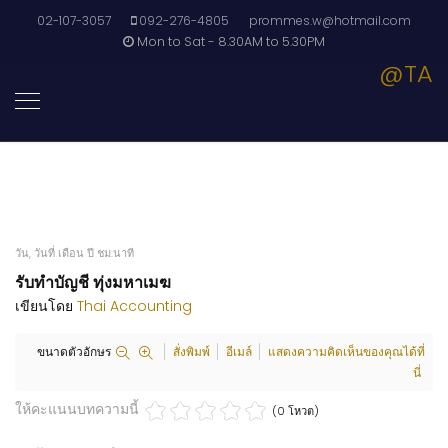
02-107-3057
092-276-4805
prommes.w@hotmail.com
Mon to Sat - 8.30AM to 5.30PM
@TA
วัน, วันที่ เดือน ปี ชม:นาที
รับทำบัญชี ทุ่งมหาเมฆ
เขียนโดย
Thai Accounting
ขนาดตัวอักษร
สั่งพิมพ์
อีเมล์
แสดงความคิดเห็นของคุณได้ที่
นี่
ให้คะแนนบทความนี้
(0 โหวต)