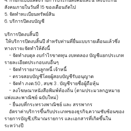
4. กรอกแบบแสดงรายการประกันสังคมและนำส่งประกัน
สังคมภายในวันที่ 15 ของเดือนถัดไป
5. จัดทำทะเบียนทรัพย์สิน
6. บริการปิดงบบัญชี
บริการปิดงบสิ้นปี
ให้บริการปิดงบสิ้นปี สำหรับท่านที่ยื่นแบบรายเดือนแล้วซึ่ง
ทางเราจะจัดทำให้ดังนี้
- จัดทำงบดุล งบกำไรขาดทุน งบทดลอง บัญชีแยกประเภท
รายละเอียดประกอบงบอื่นๆ
- จัดทำรายงานลูกหนี้ เจ้าหนี้
- ตรวจสอบบัญชีโดยผู้สอบบัญชีรับอนุญาต
- จัดทำ ภงด.50 , สบช 3 . บัญชีรายชื่อผู้ถือหุ้น
- ลงโฆษณาหนังสือพิมพ์ท้องถิ่น (ตามประมวลกฎหมาย
แพ่งและพาณิชย์ ฉบับใหม่)
- ยื่นงบที่กระทรวงพาณิชย์ และ สรรพากร
อัตราค่าบริการขึ้นกับประเภทของธุรกิจ,ความซับซ้อนของ
รายการบัญชี,ปริมาณรายการ และเอกสารที่เกิดขึ้นใน
ระหว่างปี