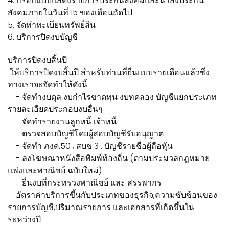
4. กรอกแบบแสดงรายการประกันสังคมและนำส่งประกัน
สังคมภายในวันที่ 15 ของเดือนถัดไป
5. จัดทำทะเบียนทรัพย์สิน
6. บริการปิดงบบัญชี
บริการปิดงบสิ้นปี
ให้บริการปิดงบสิ้นปี สำหรับท่านที่ยื่นแบบรายเดือนแล้วซึ่ง
ทางเราจะจัดทำให้ดังนี้
- จัดทำงบดุล งบกำไรขาดทุน งบทดลอง บัญชีแยกประเภท
รายละเอียดประกอบงบอื่นๆ
- จัดทำรายงานลูกหนี้ เจ้าหนี้
- ตรวจสอบบัญชีโดยผู้สอบบัญชีรับอนุญาต
- จัดทำ ภงด.50 , สบช 3 . บัญชีรายชื่อผู้ถือหุ้น
- ลงโฆษณาหนังสือพิมพ์ท้องถิ่น (ตามประมวลกฎหมาย
แพ่งและพาณิชย์ ฉบับใหม่)
- ยื่นงบที่กระทรวงพาณิชย์ และ สรรพากร
อัตราค่าบริการขึ้นกับประเภทของธุรกิจ,ความซับซ้อนของ
รายการบัญชี,ปริมาณรายการ และเอกสารที่เกิดขึ้นใน
ระหว่างปี