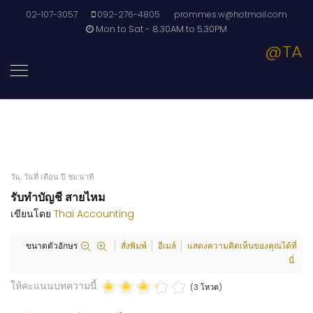
02-107-3057
092-276-4805
prommes.w@hotmail.com
Mon to Sat - 8.30AM to 5.30PM
@TA
วัน, วันที่ เดือน ปี ชม:นาที
รับทำบัญชี สายไหม
เขียนโดย
Thai Accounting
ขนาดตัวอักษร
สั่งพิมพ์
อีเมล์
แสดงความคิดเห็นของคุณได้ที่
นี่
ให้คะแนนบทความนี้
(3 โหวต)