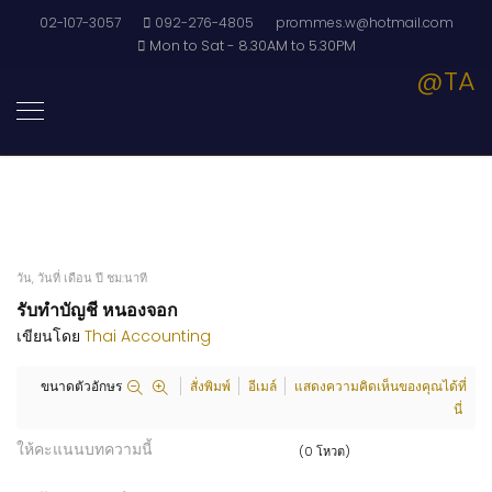
02-107-3057
092-276-4805
prommes.w@hotmail.com
Mon to Sat - 8.30AM to 5.30PM
@TA
วัน, วันที่ เดือน ปี ชม:นาที
รับทำบัญชี หนองจอก
เขียนโดย
Thai Accounting
ขนาดตัวอักษร
สั่งพิมพ์
อีเมล์
แสดงความคิดเห็นของคุณได้ที่
นี่
ให้คะแนนบทความนี้
(0 โหวต)