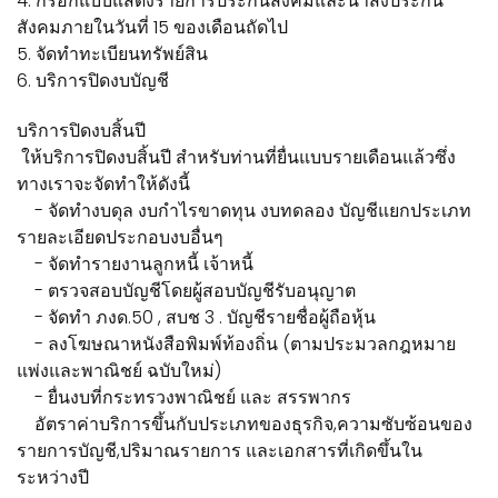
4. กรอกแบบแสดงรายการประกันสังคมและนำส่งประกัน
สังคมภายในวันที่ 15 ของเดือนถัดไป
5. จัดทำทะเบียนทรัพย์สิน
6. บริการปิดงบบัญชี
บริการปิดงบสิ้นปี
ให้บริการปิดงบสิ้นปี สำหรับท่านที่ยื่นแบบรายเดือนแล้วซึ่ง
ทางเราจะจัดทำให้ดังนี้
- จัดทำงบดุล งบกำไรขาดทุน งบทดลอง บัญชีแยกประเภท
รายละเอียดประกอบงบอื่นๆ
- จัดทำรายงานลูกหนี้ เจ้าหนี้
- ตรวจสอบบัญชีโดยผู้สอบบัญชีรับอนุญาต
- จัดทำ ภงด.50 , สบช 3 . บัญชีรายชื่อผู้ถือหุ้น
- ลงโฆษณาหนังสือพิมพ์ท้องถิ่น (ตามประมวลกฎหมาย
แพ่งและพาณิชย์ ฉบับใหม่)
- ยื่นงบที่กระทรวงพาณิชย์ และ สรรพากร
อัตราค่าบริการขึ้นกับประเภทของธุรกิจ,ความซับซ้อนของ
รายการบัญชี,ปริมาณรายการ และเอกสารที่เกิดขึ้นใน
ระหว่างปี