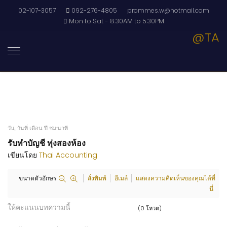
02-107-3057
092-276-4805
prommes.w@hotmail.com
Mon to Sat - 8.30AM to 5.30PM
@TA
วัน, วันที่ เดือน ปี ชม:นาที
รับทำบัญชี ทุ่งสองห้อง
เขียนโดย
Thai Accounting
ขนาดตัวอักษร
สั่งพิมพ์
อีเมล์
แสดงความคิดเห็นของคุณได้ที่
นี่
ให้คะแนนบทความนี้
(0 โหวต)