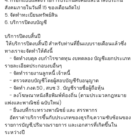
4. กรอกแบบแสดงรายการประกันสังคมและนำส่งประกัน
สังคมภายในวันที่ 15 ของเดือนถัดไป
5. จัดทำทะเบียนทรัพย์สิน
6. บริการปิดงบบัญชี
บริการปิดงบสิ้นปี
ให้บริการปิดงบสิ้นปี สำหรับท่านที่ยื่นแบบรายเดือนแล้วซึ่ง
ทางเราจะจัดทำให้ดังนี้
- จัดทำงบดุล งบกำไรขาดทุน งบทดลอง บัญชีแยกประเภท
รายละเอียดประกอบงบอื่นๆ
- จัดทำรายงานลูกหนี้ เจ้าหนี้
- ตรวจสอบบัญชีโดยผู้สอบบัญชีรับอนุญาต
- จัดทำ ภงด.50 , สบช 3 . บัญชีรายชื่อผู้ถือหุ้น
- ลงโฆษณาหนังสือพิมพ์ท้องถิ่น (ตามประมวลกฎหมาย
แพ่งและพาณิชย์ ฉบับใหม่)
- ยื่นงบที่กระทรวงพาณิชย์ และ สรรพากร
อัตราค่าบริการขึ้นกับประเภทของธุรกิจ,ความซับซ้อนของ
รายการบัญชี,ปริมาณรายการ และเอกสารที่เกิดขึ้นใน
ระหว่างปี