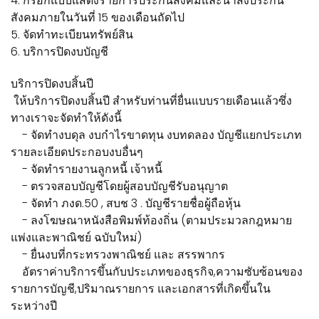
4. กรอกแบบแสดงรายการประกันสังคมและนำส่งประกัน
สังคมภายในวันที่ 15 ของเดือนถัดไป
5. จัดทำทะเบียนทรัพย์สิน
6. บริการปิดงบบัญชี
บริการปิดงบสิ้นปี
ให้บริการปิดงบสิ้นปี สำหรับท่านที่ยื่นแบบรายเดือนแล้วซึ่ง
ทางเราจะจัดทำให้ดังนี้
- จัดทำงบดุล งบกำไรขาดทุน งบทดลอง บัญชีแยกประเภท
รายละเอียดประกอบงบอื่นๆ
- จัดทำรายงานลูกหนี้ เจ้าหนี้
- ตรวจสอบบัญชีโดยผู้สอบบัญชีรับอนุญาต
- จัดทำ ภงด.50 , สบช 3 . บัญชีรายชื่อผู้ถือหุ้น
- ลงโฆษณาหนังสือพิมพ์ท้องถิ่น (ตามประมวลกฎหมาย
แพ่งและพาณิชย์ ฉบับใหม่)
- ยื่นงบที่กระทรวงพาณิชย์ และ สรรพากร
อัตราค่าบริการขึ้นกับประเภทของธุรกิจ,ความซับซ้อนของ
รายการบัญชี,ปริมาณรายการ และเอกสารที่เกิดขึ้นใน
ระหว่างปี