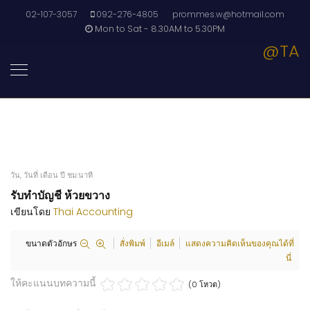
02-107-3057
092-276-4805
prommes.w@hotmail.com
Mon to Sat - 8.30AM to 5.30PM
@TA
วัน, วันที่ เดือน ปี ชม:นาที
รับทำบัญชี ห้วยขวาง
เขียนโดย
Thai Accounting
ขนาดตัวอักษร
สั่งพิมพ์
อีเมล์
แสดงความคิดเห็นของคุณได้ที่
นี่
ให้คะแนนบทความนี้
(0 โหวต)