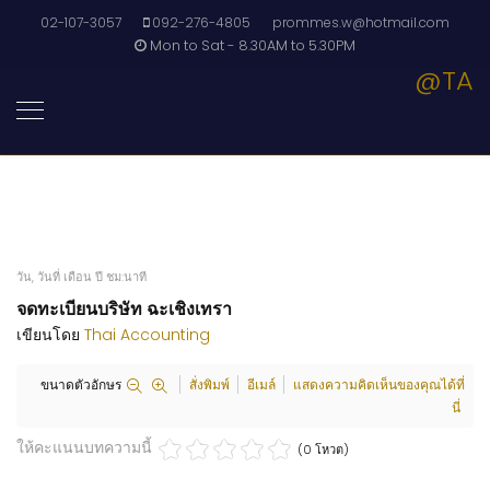
02-107-3057
092-276-4805
prommes.w@hotmail.com
Mon to Sat - 8.30AM to 5.30PM
@TA
วัน, วันที่ เดือน ปี ชม:นาที
จดทะเบียนบริษัท ฉะเชิงเทรา
เขียนโดย
Thai Accounting
ขนาดตัวอักษร
สั่งพิมพ์
อีเมล์
แสดงความคิดเห็นของคุณได้ที่
นี่
ให้คะแนนบทความนี้
(0 โหวต)