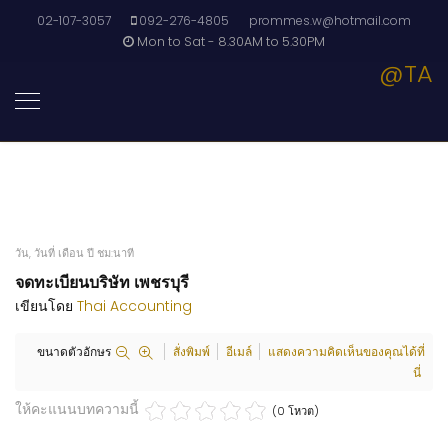
02-107-3057
092-276-4805
prommes.w@hotmail.com
Mon to Sat - 8.30AM to 5.30PM
@TA
วัน, วันที่ เดือน ปี ชม:นาที
จดทะเบียนบริษัท เพชรบุรี
เขียนโดย
Thai Accounting
ขนาดตัวอักษร
สั่งพิมพ์
อีเมล์
แสดงความคิดเห็นของคุณได้ที่
นี่
ให้คะแนนบทความนี้
(0 โหวต)