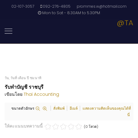
02-107-3057
092-276-4805
prommes.w@hotmail.com
Mon to Sat - 8.30AM to 5.30PM
@TA
วัน, วันที่ เดือน ปี ชม:นาที
รับทำบัญชี ราชบุรี
เขียนโดย
Thai Accounting
ขนาดตัวอักษร
สั่งพิมพ์
อีเมล์
แสดงความคิดเห็นของคุณได้ที่
นี่
ให้คะแนนบทความนี้
(0 โหวต)