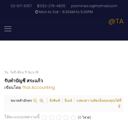
02-107-3057
092-276-4805
prommes.w@hotmail.com
Mon to Sat - 8.30AM to 5.30PM
@TA
วัน, วันที่ เดือน ปี ชม:นาที
รับทำบัญชี สระแก้ว
เขียนโดย
Thai Accounting
ขนาดตัวอักษร
สั่งพิมพ์
อีเมล์
แสดงความคิดเห็นของคุณได้ที่
นี่
ให้คะแนนบทความนี้
(0 โหวต)