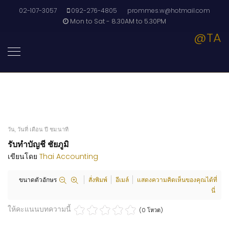
02-107-3057
092-276-4805
prommes.w@hotmail.com
Mon to Sat - 8.30AM to 5.30PM
@TA
วัน, วันที่ เดือน ปี ชม:นาที
รับทำบัญชี ชัยภูมิ
เขียนโดย
Thai Accounting
ขนาดตัวอักษร
สั่งพิมพ์
อีเมล์
แสดงความคิดเห็นของคุณได้ที่
นี่
ให้คะแนนบทความนี้
(0 โหวต)