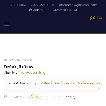
02-107-3057
092-276-4805
prommes.w@hotmail.com
Mon to Sat - 8.30AM to 5.30PM
@TA
วัน, วันที่ เดือน ปี ชม:นาที
รับทำบัญชี ยโสธร
เขียนโดย
Thai Accounting
ขนาดตัวอักษร
สั่งพิมพ์
อีเมล์
แสดงความคิดเห็นของคุณได้ที่
นี่
ให้คะแนนบทความนี้
(3 โหวต)