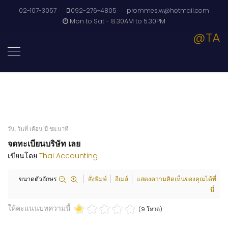
02-107-3057
092-276-4805
prommes.w@hotmail.com
Mon to Sat - 8.30AM to 5.30PM
@TA
วัน, วันที่ เดือน ปี ชม:นาที
จดทะเบียนบริษัท เลย
เขียนโดย
Thai Accounting
ขนาดตัวอักษร
สั่งพิมพ์
อีเมล์
แสดงความคิดเห็นของคุณได้ที่
นี่
ให้คะแนนบทความนี้
(9 โหวต)