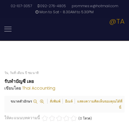
02-107-3057
092-276-4805
prommes.w@hotmail.com
Mon to Sat - 8.30AM to 5.30PM
@TA
วัน, วันที่ เดือน ปี ชม:นาที
รับทำบัญชี เลย
เขียนโดย
Thai Accounting
ขนาดตัวอักษร
สั่งพิมพ์
อีเมล์
แสดงความคิดเห็นของคุณได้ที่
นี่
ให้คะแนนบทความนี้
(0 โหวต)