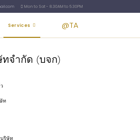
il.com
Mon to Sat - 8.30AM to 5.30PM
@TA
Services
Blog
Pricin
ษัทจำกัด (บจก)
้ว
ษัท
บริษัท