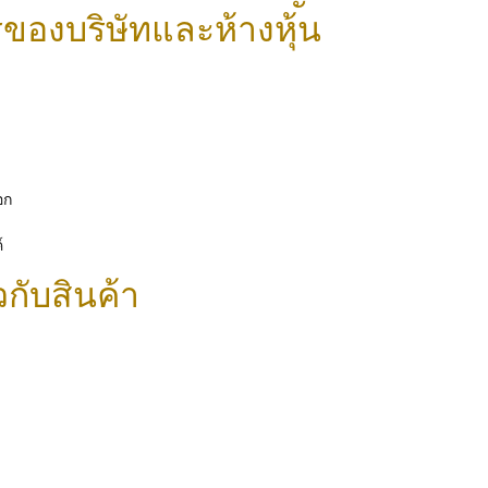
องบริษัทและห้างหุ้น
อก
์
วกับสินค้า