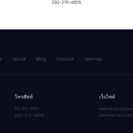
092-276-4805
e
About
Blog
Contact
Sitemap
โทรศัพท์
เว็บไซต์
02-107-3057
www.thaiaccoun
www.ta-accoun
092-276-4805